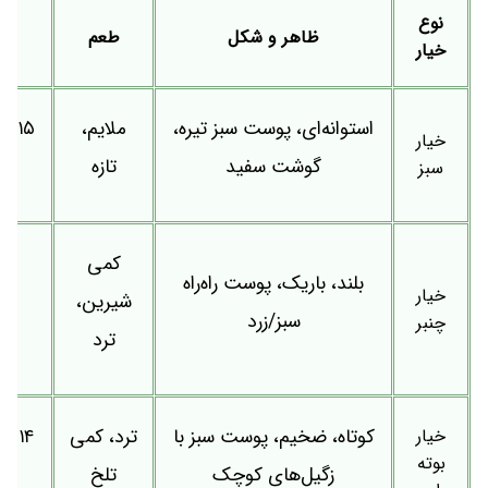
نوع
ظاهر و شکل
طعم
خیار
استوانه‌ای، پوست سبز تیره،
ملایم،
خیار
گوشت سفید
تازه
آب
سبز
کمی
بلند، باریک، پوست راه‌راه
خیار
شیرین،
سبز/زرد
چنبر
ترد
خیار
کوتاه، ضخیم، پوست سبز با
ترد، کمی
بوته
زگیل‌های کوچک
تلخ