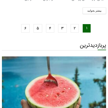
بیشتر بخوانید
۱
۶
۵
۴
۳
۲
پربازدیدترین