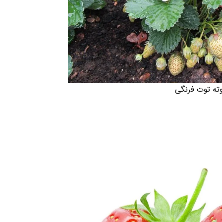
وته توت فرنگی