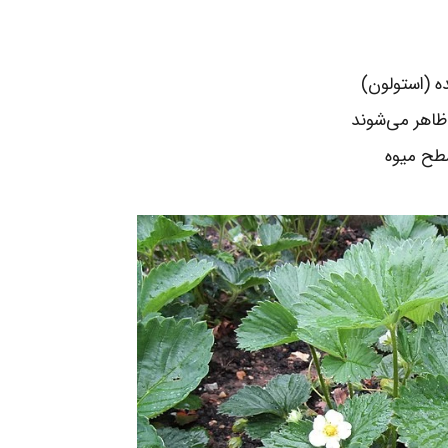
ه (استولون)
 سطح میوه