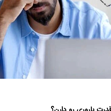
درت باروری رو دارن؟