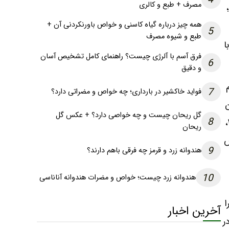
مصرف + طبع و کالری
همه چیز درباره گیاه کاسنی و خواص باورنکردنی آن +
5
طبع و شیوه مصرف
ان بین ۳۰ تا ۳۵ سال با
فرق آسم با آلرژی چیست؟ راهنمای کامل تشخیص آسان
6
و دقیق
7
فواید خاکشیر در بارداری؛ چه خواص و مضراتی دارد؟
ن
گل ریحان چیست و چه خواصی دارد؟ + عکس گل
8
در محدودۀ سنی ۱۹ تا ۲۶ سال در مدت زمان تخمک‌گذاری، شانس ۵۰ درصدی برای بارداری دارند اما زنان در سن ۳۵ تا ۳۹،
ریحان
 شانس
9
هندوانه زرد و قرمز چه فرقی باهم دارند؟
10
هندوانه زرد چیست؛ خواص و مضرات هندوانه آناناسی
ا
آخرین اخبار
ر