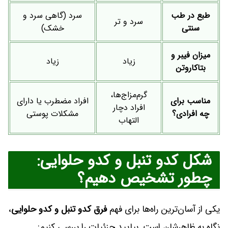
طبع در طب
سرد (گاهی سرد و
سرد و تر
سنتی
خشک)
میزان فیبر و
زیاد
زیاد
بتاکاروتن
گرم‌مزاج‌ها،
مناسب برای
افراد مضطرب یا دارای
افراد دچار
چه افرادی؟
مشکلات پوستی
التهاب
شکل کدو تنبل و کدو حلوایی:
چطور تشخیص دهیم؟
یکی از آسان‌ترین راه‌ها برای فهم
فرق کدو تنبل و کدو حلوایی
،
نگاه به ظاهرشان است. بیایید جزئیات را بررسی کنیم: