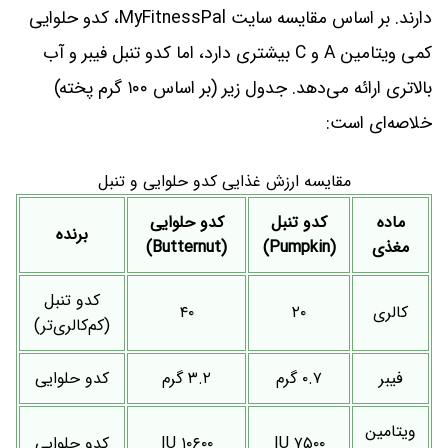
دارند. بر اساس مقایسه سایت MyFitnessPal، کدو حلوایی
کمی ویتامین A و C بیشتری دارد، اما کدو تنبل فیبر و آب
بالاتری ارائه می‌دهد. جدول زیر (بر اساس ۱۰۰ گرم پخته)
خلاصه‌ای است:
مقایسه ارزش غذایی کدو حلوایی و تنبل
ماده
کدو تنبل
کدو حلوایی
برنده
مغذی
(Pumpkin)
(Butternut)
کدو تنبل
کالری
۲۰
۴۰
(کم‌کالری‌تر)
فیبر
۰.۷ گرم
۳.۲ گرم
کدو حلوایی
ویتامین
۷۵۰۰ IU
۱۰۶۰۰ IU
کدو حلوایی