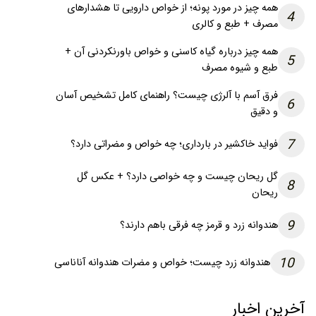
همه چیز در مورد پونه؛ از خواص دارویی تا هشدارهای
4
مصرف + طبع و کالری
همه چیز درباره گیاه کاسنی و خواص باورنکردنی آن +
5
طبع و شیوه مصرف
فرق آسم با آلرژی چیست؟ راهنمای کامل تشخیص آسان
6
و دقیق
7
فواید خاکشیر در بارداری؛ چه خواص و مضراتی دارد؟
گل ریحان چیست و چه خواصی دارد؟ + عکس گل
8
ریحان
9
هندوانه زرد و قرمز چه فرقی باهم دارند؟
10
هندوانه زرد چیست؛ خواص و مضرات هندوانه آناناسی
آخرین اخبار