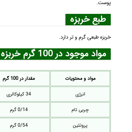
پوست.
طبع خربزه
خربزه طبعی گرم و تر دارد.
مواد موجود در 100 گرم خربزه
مواد و محتویات
مقدار در 100 گرم
انرژی
34 کیلوکالری
چربی تام
0/14 گرم
پروتئین
0/54 گرم