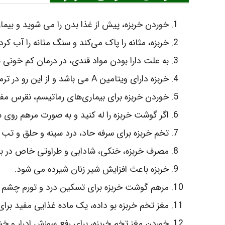
خوردن خربزه، پیش از غذا بدن را می‌ شوید و بیما
خربزه، مثانه را پاک می‌کند و سنگ مثانه را آب کرده و
به علت دارا بودن مواد قندی، در درمان کم خونی
خربزه دارای ویتامین A می‌ باشد و از این رو در ترمیم و تجدید سلولهای بدن نقش ایفاء می‌ کند.
خوردن خربزه برای بیماری‌های رماتیسم، نقرس مف
اگر گوشت خربزه را له کنید و به صورت مرهم روی
تخم خربزه برای سرفه حاد، درد سینه و حلق و تب 
مصرف خربزه، خنکی، شادابی و طراوتی خاص در بدن
خربزه باعث افزایش شیر زنان شیرده می‌ شود.
مرهم گوشت خربزه برای تسکین درد و تورم چشم به 
مغز تخم خربزه بو داده، یک ماده غذایی مفید برا
خوردن مغز تخم خربزه، برای رفع سوزش ادرار و خ