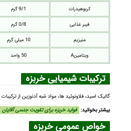
کربوهیدرات
9/1 گرم
فیبر غذایی
0/8 گرم
منیزیم
10 میلی گرم
ویتامینA
50 واحد
ترکیبات شیمیایی خربزه
گالیک اسید، فلاونوئید ها، مواد شبه آدنوزین از ترکیبات
بیشتر بخوانید:
فواید خربزه برای تقویت جنسی آقایان
خواص عمومی خربزه