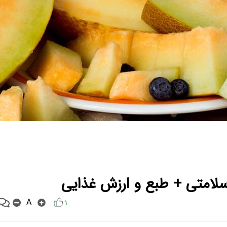
لامتی + طبع و ارزش غذایی
A
۱