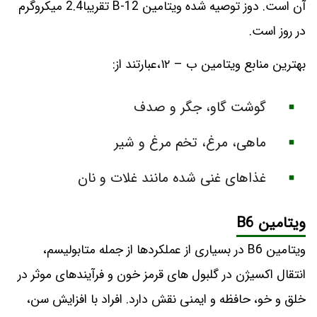
آن است. دوز توصیه شده ویتامین B-12 تقریبا2.4 میکروگرم
در روز است.
بهترین منابع ویتامین ب – ۱۲،عبارتند از:
گوشت گاو، جگر و صدف
ماهی، مرغ، تخم مرغ و شیر
غذاهای غنی شده مانند غلات و نان
ویتامین B6
ویتامین B6 در بسیاری از عملکردها از جمله متابولیسم،
انتقال اکسیژن در گلبول های قرمز خون و فرآیندهای موثر در
خلق و خو، حافظه و ایمنی نقش دارد. افراد با افزایش سن،