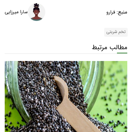
منبع:
سارا میرزایی
فرارو
تخم شربتی
مطالب مرتبط