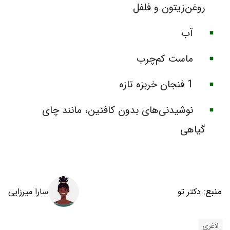
روغن‌زیتون و فلفل
آب
ماست کم‌چرب
1 فنجان خربزه تازه
نوشیدنی‌های بدون کافئین، مانند چای
گیاهی
منبع:
سارا میرزایی
دکتر تو
لاغری