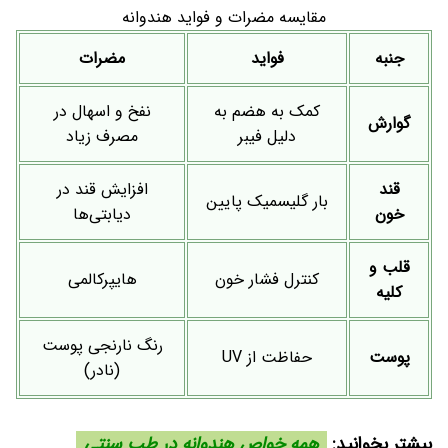
مقایسه مضرات و فواید هندوانه
جنبه
فواید
مضرات
کمک به هضم به
نفخ و اسهال در
گوارش
دلیل فیبر
مصرف زیاد
قند
افزایش قند در
بار گلیسمیک پایین
خون
دیابتی‌ها
قلب و
کنترل فشار خون
هایپرکالمی
کلیه
رنگ نارنجی پوست
پوست
حفاظت از UV
(نادر)
بیشتر بخوانید:
همه خواص هندوانه در طب سنتی