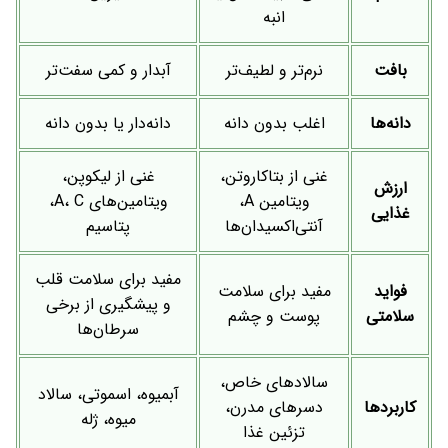
انبه
بافت
نرم‌تر و لطیف‌تر
آبدار و کمی سفت‌تر
دانه‌ها
اغلب بدون دانه
دانه‌دار یا بدون دانه
غنی از بتاکاروتن،
غنی از لیکوپن،
ارزش
ویتامین A،
ویتامین‌های A، C،
غذایی
آنتی‌اکسیدان‌ها
پتاسیم
مفید برای سلامت قلب
فواید
مفید برای سلامت
و پیشگیری از برخی
سلامتی
پوست و چشم
سرطان‌ها
سالادهای خاص،
آبمیوه، اسموتی، سالاد
کاربردها
دسرهای مدرن،
میوه، ژله
تزئین غذا