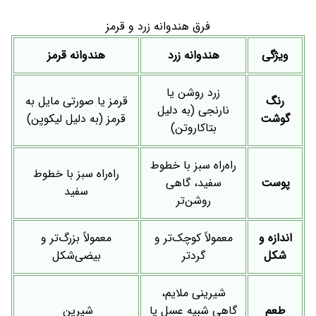
فرق هندوانه زرد و قرمز
ویژگی
هندوانه زرد
هندوانه قرمز
زرد روشن یا
رنگ
قرمز یا صورتی مایل به
نارنجی (به دلیل
گوشت
قرمز (به دلیل لیکوپن)
بتاکاروتن)
راه‌راه سبز با خطوط
راه‌راه سبز با خطوط
پوست
سفید، گاهی
سفید
روشن‌تر
اندازه و
معمولاً کوچک‌تر و
معمولاً بزرگ‌تر و
شکل
گردتر
بیضی‌شکل
شیرینی ملایم،
طعم
گاهی شبیه عسل یا
شیرین