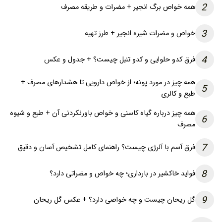
2
همه خواص برگ انجیر + مضرات و طریقه مصرف
3
خواص و مضرات شیره انجیر + طرز تهیه
4
فرق کدو حلوایی و کدو تنبل چیست؟ + جدول و عکس
همه چیز در مورد پونه؛ از خواص دارویی تا هشدارهای مصرف +
5
طبع و کالری
همه چیز درباره گیاه کاسنی و خواص باورنکردنی آن + طبع و شیوه
6
مصرف
7
فرق آسم با آلرژی چیست؟ راهنمای کامل تشخیص آسان و دقیق
8
فواید خاکشیر در بارداری؛ چه خواص و مضراتی دارد؟
9
گل ریحان چیست و چه خواصی دارد؟ + عکس گل ریحان