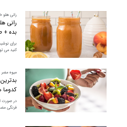
رانی هلو خ
رانی هل
بده + ط
برای نوشید
کنید می تو
میوه مضر ب
بدترین 
کدوما 
در صورت اب
فرنگی مضر 