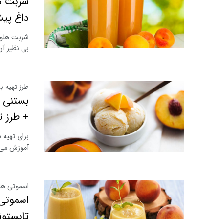
شربت هل
داغ پیش
شربت هلو ر
بی نظیر آن
طرز تهیه ب
بستنی ه
+ طرز ت
برای تهیه 
آموزش می د
اسموتی هلو
اسموتی 
تابستون