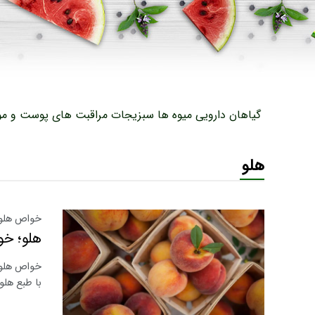
گیاهان دارویی
میوه ها
سبزیجات
مراقبت های پوست و مو
هلو
خواص هلو 
هلو؛ خو
خواص هلو،
با طبع هلو