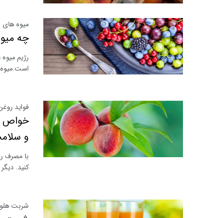
میوه های ل
چه میوه
رژیم میوه 
است.میوه 
فواید روغ
خواص ب
و سلامت
با مصرف ر
کنید. دیگر
شربت هلو ر