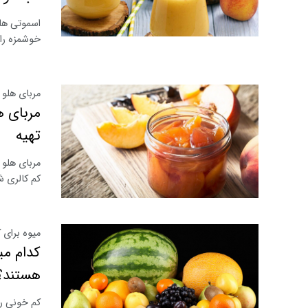
اسموتی هلو
خوشمزه را 
مربای هلو 
مربای ه
تهیه
مربای هلو 
کم کالری ش
میوه برای 
کدام می
هستند؟
کم خونی را