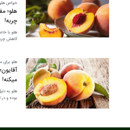
خواص هلو ب
هلو؛ مف
چربه!
هلو با خاص
کاهش چربی 
هلو برای مر
آقایون؛
میکنه!
هلو به دلی
بوده و در 