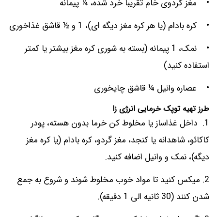
• مغز گردوی خام تقریبا خرد شده، ¼ پیمانه
• کره بادام (یا هر کره مغز دیگه ای)، 1 و ½ قاشق غذاخوری
• نمک، 1 پیمانه (بسته به شوری کره مغز بیشتر یا کمتر
استفاده کنید)
• عصاره وانیل ¼ قاشق چایخوری
طرز تهیه توپک خرمایی انرژی زا
1. داخل غذاساز یا مخلوط کن خرما بدون هسته، پودر
کاکائو، شاهدانه یا کنجد، مغز گردو، کره بادام (یا کره مغز
دیگه)، نمک و وانیل اضافه کنید.
2. میکس کنید تا مواد خوب مخلوط شوند و شروع به جمع
شدن کنند (30 ثانیه الی 1 دقیقه).