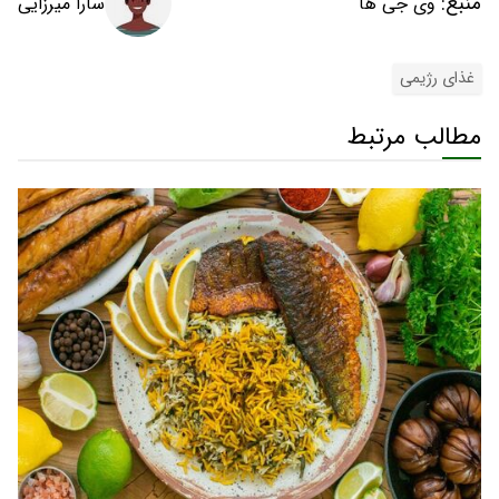
منبع:
سارا میرزایی
وی جی ها
غذای رژیمی
مطالب مرتبط