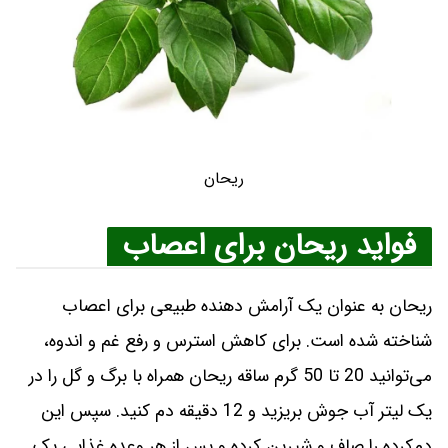
ریحان
فواید ریحان برای اعصاب
ریحان به عنوان یک آرامش‌ دهنده طبیعی برای اعصاب
شناخته شده است. برای کاهش استرس و رفع غم و اندوه،
می‌توانید 20 تا 50 گرم ساقه ریحان همراه با برگ و گل را در
یک لیتر آب جوش بریزید و 12 دقیقه دم کنید. سپس این
دم‌کرده را صاف و شیرین کرده و پس از هر وعده غذایی یک