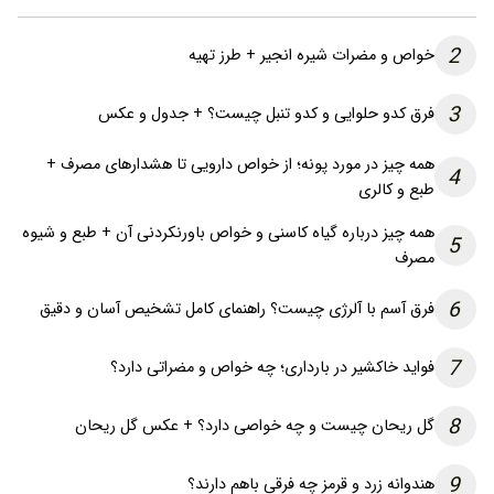
2
خواص و مضرات شیره انجیر + طرز تهیه
3
فرق کدو حلوایی و کدو تنبل چیست؟ + جدول و عکس
همه چیز در مورد پونه؛ از خواص دارویی تا هشدارهای مصرف +
4
طبع و کالری
همه چیز درباره گیاه کاسنی و خواص باورنکردنی آن + طبع و شیوه
5
مصرف
6
فرق آسم با آلرژی چیست؟ راهنمای کامل تشخیص آسان و دقیق
7
فواید خاکشیر در بارداری؛ چه خواص و مضراتی دارد؟
8
گل ریحان چیست و چه خواصی دارد؟ + عکس گل ریحان
9
هندوانه زرد و قرمز چه فرقی باهم دارند؟