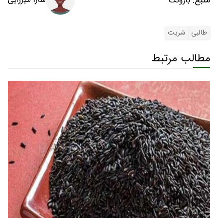
بارونک
طالبی
شربت
مطالب مرتبط