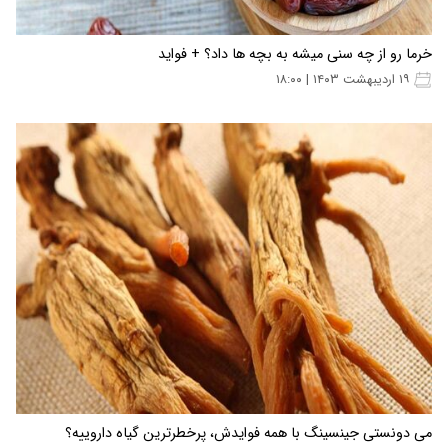
خرما رو از چه سنی میشه به بچه ها داد؟ + فواید
۱۹ اردیبهشت ۱۴۰۳ | ۱۸:۰۰
می دونستی جینسینگ با همه فوایدش، پرخطرترین گیاه داروییه؟