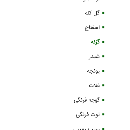
گل کلم
اسفناج
گزنه
شبدر
یونجه
غلات
گوجه فرنگی
توت فرنگی
سیب زمینی