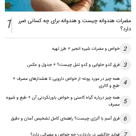
1
مضرات هندوانه چیست و هندوانه برای چه کسانی ضرر
دارد؟
2
خواص و مضرات شیره انجیر + طرز تهیه
3
فرق کدو حلوایی و کدو تنبل چیست؟ + جدول و عکس
همه چیز در مورد پونه؛ از خواص دارویی تا هشدارهای مصرف +
4
طبع و کالری
همه چیز درباره گیاه کاسنی و خواص باورنکردنی آن + طبع و شیوه
5
مصرف
6
فرق آسم با آلرژی چیست؟ راهنمای کامل تشخیص آسان و دقیق
7
فواید خاکشیر در بارداری؛ چه خواص و مضراتی دارد؟