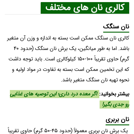
کالری نان های مختلف
نان سنگک
کالری نان سنگک ممکن است بسته به اندازه و وزن آن متغیر
باشد. اما به طور میانگین، یک برش نان سنگک (حدود ۴۰
گرم) حاوی تقریباً ۱۰۰-۱۵۰ کیلوکالری است. باید توجه داشت
که این تخمین ممکن است بسته به تفاوت در مواد اولیه و
نحوه تهیه نان سنگک متغیر باشد.
بیشتر بخوانید:
اگر معده درد داری؛ این توصیه های غذایی
رو جدی بگیر!
نان بربری
یک برش نان بربری معمولاً (حدود ۴۵-۵۰ گرم) حاوی تقریباً