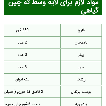
مواد لازم برای لایه وسط ته چین
گیاهی
قارچ
250 گرم
بادمجان
2 عدد
پیاز
3 عدد
سیر
3 حبه
زرشک
یک لیوان
پوست پرتقال
2 قاشق غذاخوری (اختیاری)
زردچوبه
نصف قاشق چای خوری