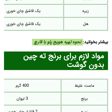
زیره
یک قاشق چای خوری
هل
یک قاشق چای خوری
بیشتر بخوانید:
نحوه تهیه هویج پلو با قارچ
مواد لازم برای برنج ته چین
بدون گوشت
ماست غلیظ
400 گرم
برنج
3 لیوان
زیره
2 قاشق چای خوری