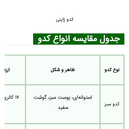
کدو ژاپنی
جدول مقایسه انواع کدو
نوع کدو
ظاهر و شکل
ارزش 
استوانه‌ای، پوست سبز، گوشت
کدو سبز
سفید
فی