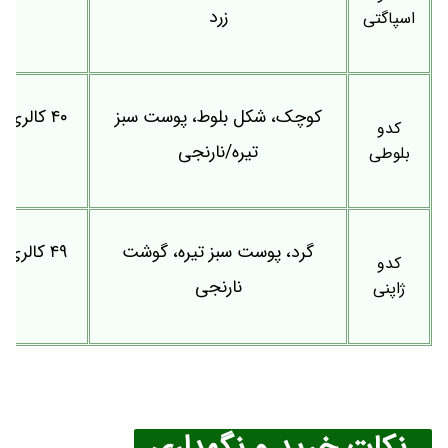
زرد
اسپاگتی
کوچک، شکل بلوط، پوست سبز
کدو
تیره/نارنجی
فی
بلوطی
گرد، پوست سبز تیره، گوشت
کدو
نارنجی
فی
ژاپنی