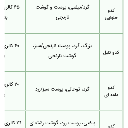
گرد/بیضی، پوست و گوشت
کدو
نارنجی
بتاک
حلوایی
بزرگ، گرد، پوست نارنجی/سبز،
کدو تنبل
گوشت نارنجی
پتا
کدو
گرد، توخالی، پوست سبز/زرد
پتا
دلمه ای
بیضی، پوست زرد، گوشت رشته‌ای
۳۱ کالری، 
کدو