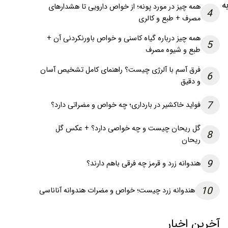
ه
همه چیز در مورد پونه؛ از خواص دارویی تا هشدارهای
4
مصرف + طبع و کالری
همه چیز درباره گیاه کاسنی و خواص باورنکردنی آن +
5
طبع و شیوه مصرف
فرق آسم با آلرژی چیست؟ راهنمای کامل تشخیص آسان
6
و دقیق
7
فواید خاکشیر در بارداری؛ چه خواص و مضراتی دارد؟
گل ریحان چیست و چه خواصی دارد؟ + عکس گل
8
ریحان
9
هندوانه زرد و قرمز چه فرقی باهم دارند؟
10
هندوانه زرد چیست؛ خواص و مضرات هندوانه آناناسی
آخرین اخبار