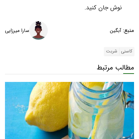
نوش جان کنید.
منبع:
سارا میرزایی
آبگین
کاسنی
شربت
مطالب مرتبط