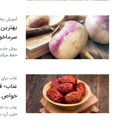
آموزش پخت
بهترین
سرماخور
روش جدیدی
حفظ میکند 
عناب برای 
عناب؛ ق
خواص
عناب با دا
ملین آن؛ ب