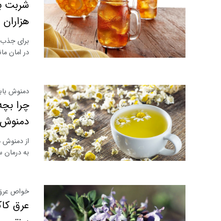
شربت به
هزاران 
برای جذب آ
در امان ما
دمنوش بابو
چرا بچه
دمنوش ب
از دمنوش ه
به درمان 
خواص عرق 
عرق کاک