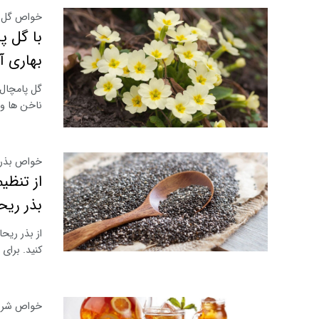
خواص گل پ
با گل پ
بهاری آ
گل پامچال 
ناخن ها و
خواص بذر 
از تنظی
بذر ریح
از بذر ریح
کنید. برای 
خواص شربت 