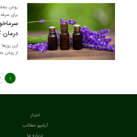
روغن بنفشه
برای سرفه
سرماخور
درمان ک
این روزها 
از روغن بن
۱
۲
اخبار
آرشیو مطالب
درباره ما