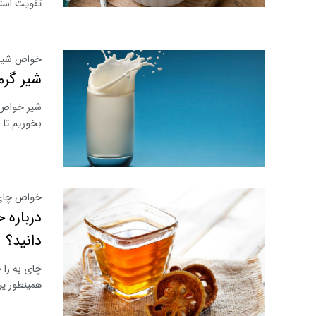
تقویت استخ
خواص شیر 
شیر گرم
بخوریم تا 
خواص چای ب
درباره 
دانید؟
چای به را
همینطور پر