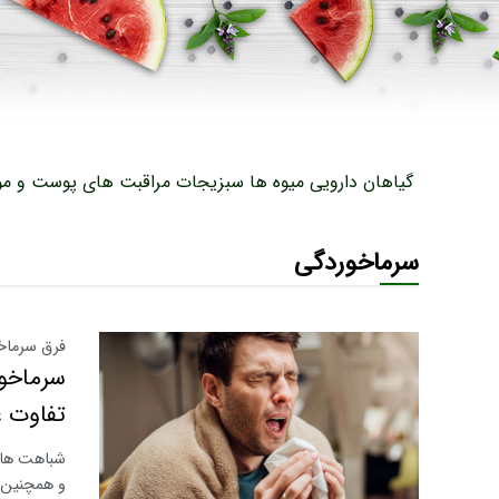
گیاهان دارویی
میوه ها
سبزیجات
مراقبت های پوست و مو
سرماخوردگی
فرق سرماخ
سرماخور
تفاوت ع
شباهت ها 
و همچنین 