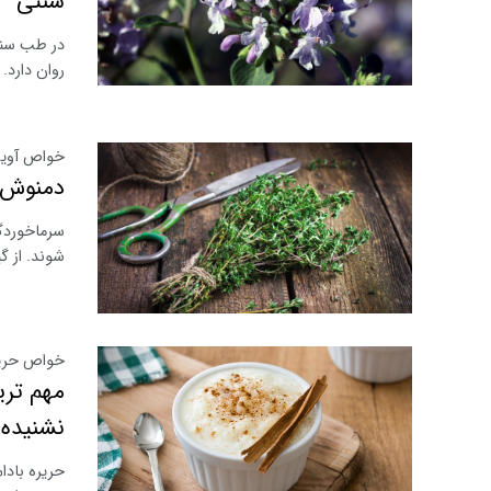
سنتی
در طب سنت
روان دارد.
خواص آویش
دمنوش 
سرماخوردگ
شوند. از گ
خواص حریره
مهم تری
نشنیده 
حریره بادا