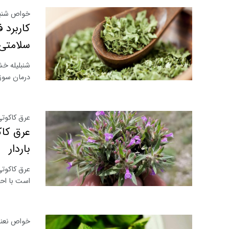
خواص شنبل
کاربرد 
سلامتی
شنبلیله خ
درمان سوز
عرق کاکوتی
عرق کاک
باردار
عرق کاکوتی
است با احت
خواص نعناع 