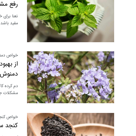
رفع مشک
نعنا برای 
مفید باشد.
خواص دمنو
از بهبو
دمنوش ک
دم کرده کا
مشکلات جس
خواص کنجد 
کنجد سی