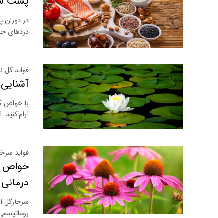
پشت سر 
در دوران پ
دردهای حاص
فواید گل نی
آشنایی 
با خواص گل
آرام کنید.
فواید سرخا
خواص سر
درمانی
سرخارگل از
روماتیسمی