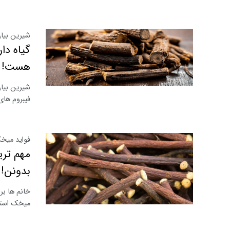
شیرین بیان
گیاه دا
هست!
شیرین بیان
فیبروم های
فواید میخ
مهم تر
بدونن!
خانم ها بر
میخک استف