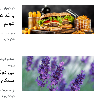
در دوران 
با غذاه
شویم!
خوردن غذاه
فکر کنید م
اسطوخودوس
پریودی
می دون
مسکن رو
از اسطوخو
دردهای قاع