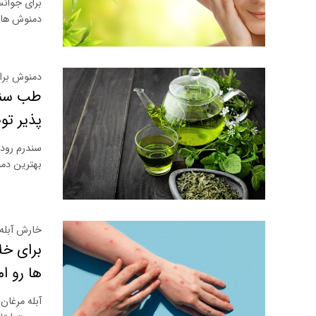
برای جوان
دمنوش های
دمنوش برا
طب سنتی
پذیر تو
سندرم رود
بهترین دمن
خارش آبله 
برای خ
ها رو ا
آبله مرغان