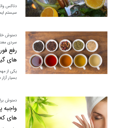
دتاکس واتر
سیستم ایمن
دمنوش خلط
سردی معد
رفع فور
های گی
بسیار آزار
دمنوش بر
واجبه پ
های که