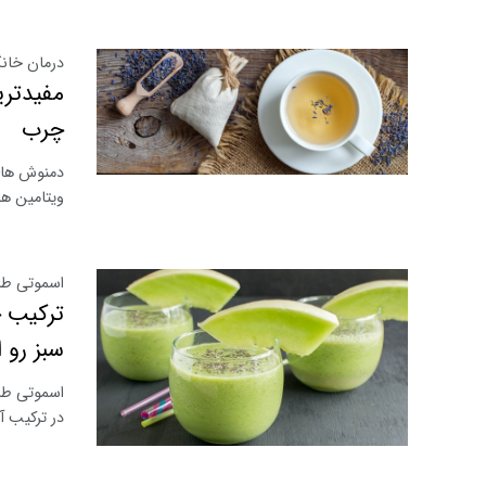
درمان خان
مفیدتری
چرب
دمنوش ‌های
ویتامین ‌ه
اسموتی طال
ترکیب 
سبز رو 
اسموتی طا
در ترکیب آ