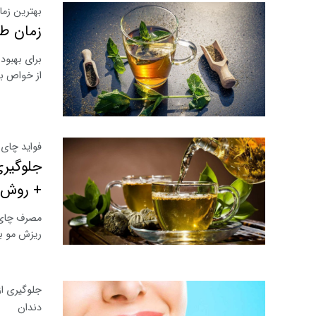
بهترین زم
زمان ط
برای بهبود
از خواص بی
فواید چای 
جلوگیری
+ روش
مصرف چای 
ریزش مو بس
جلوگیری ا
دندان