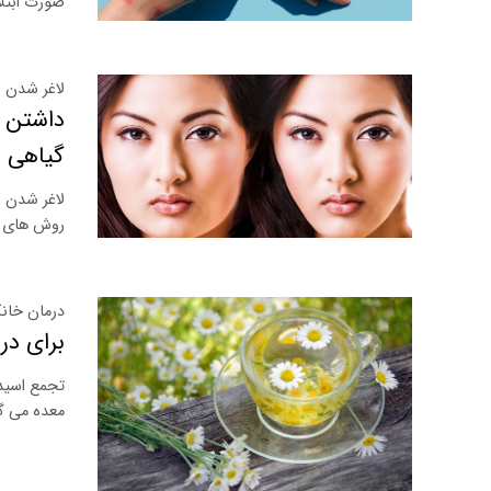
صورت ابتلا
لاغر شدن 
داشتن ص
گیاهی
لاغر شدن ص
روش های آ
درمان خان
برای در
تجمع اسید
معده می گو