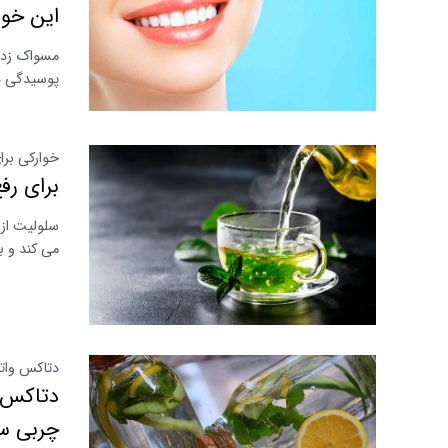
این خوا
مسواک زدن
پوسیدگی د
خوارکی برا
برای رف
سلولیت از
می کند و ب
دتاکس واتر
دتاکس و
چربی س